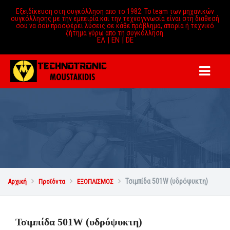
Εξειδίκευση στη συγκόλληση απο το 1982. Το team των μηχανικών
συγκόλλησης με την εμπειρία και την τεχνογννωσία είναι στη διαθεσή
σου να σου προσφέρει λύσεις σε κάθε πρόβλημα, απορία ή τεχνικό
ζήτημα γύρω απο τη συγκόλληση.
ΕΛ |
EN |
DE
Τσιμπίδα 501W (υδρόψυκτη)
Αρχική

Προϊόντα

ΕΞΟΠΛΙΣΜΟΣ

Τσιμπίδα 501W (υδρόψυκτη)