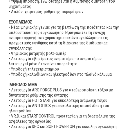
• Υψηλή απόδοση, ενώ διατηρείται η συμπαγής διάσταση του
μηχανήματος
• Απλός χειρισμός ρύθμισης παραμέτρων
ΕΞΟΠΛΙΣΜΟΣ
• Νέας ψηφιακής γενιάς για τη βελτίωση της ποιότητας και την
απλούστευση της συγκόλλησης. Εξασφαλίζει τη συνεχή
αναπροσαρμογή των χαρακτηριστικών συγκόλλησης στις
πραγματικές συνθήκες κατά τη διάρκεια της διαδικασίας
συγκόλλησης
• Ψηφιακός μετρητής βολτ-αμπέρ
• Λειτουργία σβησίματος ανεμιστήρα - ο ανεμιστήρας
λειτουργεί μόνο όταν είναι απαραίτητο
• Υποδοχή τηλεχειριστηρίου
• Υποδοχή καλωδίων και ηλεκτροδίων στο πλαϊνό κάλυμμα
ΜΕΘΟΔΟΣ ΜΜΑ
• Λειτουργία ARC FORCE PLUS για σταθεροποίηση τόξου με
δυνατότητα ρύθμισης της έντασης
• Λειτουργία HOT START για ευκολότερη ανάφλεξη τόξου
• Λειτουργία ANTI STICK για ευκολότερη αποσύνδεση του
ηλεκτροδίου
• V.R.D. και START CONTROL προστασία για τη διασφάλιση της
ασφάλειας της εργασίας
• Λειτουργία DPC και SOFT POWER ON για εύκολη συγκόλληση