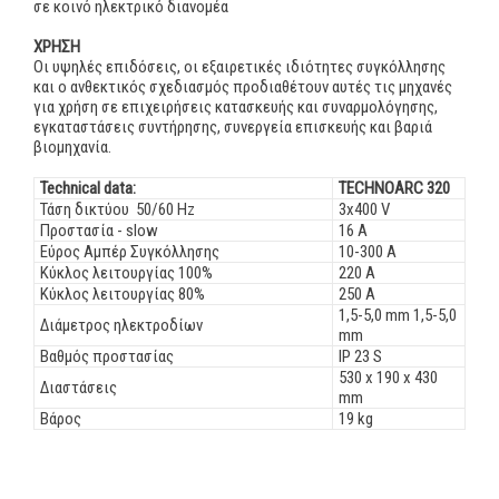
σε κοινό ηλεκτρικό διανομέα
ΧΡΗΣΗ
Οι υψηλές επιδόσεις, οι εξαιρετικές ιδιότητες συγκόλλησης
και ο ανθεκτικός σχεδιασμός προδιαθέτουν αυτές τις μηχανές
για χρήση σε επιχειρήσεις κατασκευής και συναρμολόγησης,
εγκαταστάσεις συντήρησης, συνεργεία επισκευής και βαριά
βιομηχανία.
Technical data:
TECHNOARC 320
Τάση δικτύου 50/60 Hz
3x400 V
Προστασία - slow
16 A
Εύρος Αμπέρ Συγκόλλησης
10-300 A
Κύκλος λειτουργίας 100%
220 A
Κύκλος λειτουργίας 80%
250 A
1,5-5,0 mm 1,5-5,0
Διάμετρος ηλεκτροδίων
mm
Βαθμός προστασίας
IP 23 S
530 x 190 x 430
Διαστάσεις
mm
Βάρος
19 kg