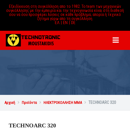
Εξειδίκευση στη συγκόλληση απο το 1982. Το team των μηχανικών
συγκόλλησης με την εμπειρία και την τεχνογννωσία είναι στη διαθεσή
σου να σου προσφέρει λύσεις σε κάθε πρόβλημα, απορία ή τεχνικό
ζήτημα γύρω απο τη συγκόλληση.
ΕΛ |
EN |
DE
TECHNOARC 320
Αρχική

Προϊόντα

ΗΛΕΚΤΡΟΚΟΛΛΗΣΗ MMA

TECHNOARC 320