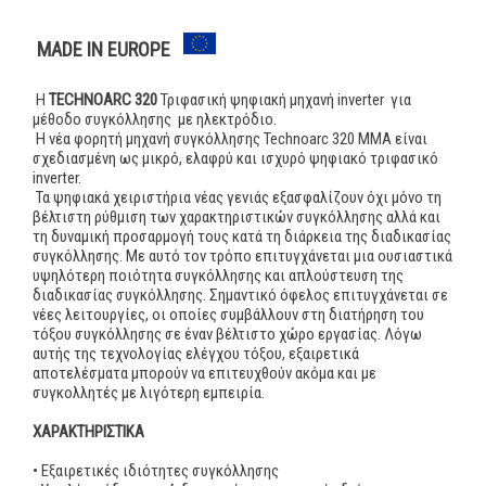
MADE IN EUROPE
H
TECHNOARC 320
Τριφασική ψηφιακή μηχανή inverter για
μέθοδο συγκόλλησης με ηλεκτρόδιο.
Η νέα φορητή μηχανή συγκόλλησης Technoarc 320 MMA είναι
σχεδιασμένη ως μικρό, ελαφρύ και ισχυρό ψηφιακό τριφασικό
inverter.
Τα ψηφιακά χειριστήρια νέας γενιάς εξασφαλίζουν όχι μόνο τη
βέλτιστη ρύθμιση των χαρακτηριστικών συγκόλλησης αλλά και
τη δυναμική προσαρμογή τους κατά τη διάρκεια της διαδικασίας
συγκόλλησης. Με αυτό τον τρόπο επιτυγχάνεται μια ουσιαστικά
υψηλότερη ποιότητα συγκόλλησης και απλούστευση της
διαδικασίας συγκόλλησης. Σημαντικό όφελος επιτυγχάνεται σε
νέες λειτουργίες, οι οποίες συμβάλλουν στη διατήρηση του
τόξου συγκόλλησης σε έναν βέλτιστο χώρο εργασίας. Λόγω
αυτής της τεχνολογίας ελέγχου τόξου, εξαιρετικά
αποτελέσματα μπορούν να επιτευχθούν ακόμα και με
συγκολλητές με λιγότερη εμπειρία.
ΧΑΡΑΚΤΗΡΙΣΤΙΚΑ
• Εξαιρετικές ιδιότητες συγκόλλησης