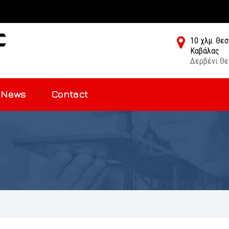
10 χλμ. Θε
Καβάλας
Δερβένι Θε
News
Contact