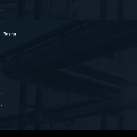
-
-
- Plasma
-
-
-
-
-
-