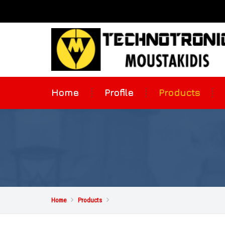
Home
Profile
Products
Home

Products
